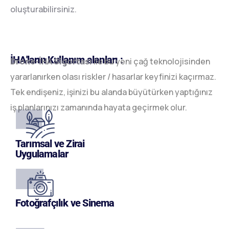
oluşturabilirsiniz.
İHA'ların Kullanım alanları :
Drone-İHA Sigortası
ile bu yeni çağ teknolojisinden
yararlanırken olası riskler / hasarlar keyfinizi kaçırmaz.
Tek endişeniz, işinizi bu alanda büyütürken yaptığınız
iş planlarınızı zamanında hayata geçirmek olur.
Tarımsal ve Zirai
Uygulamalar
Fotoğrafçılık ve Sinema